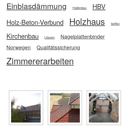
Einblasdämmung
HBV
Hallenbau
Holzhaus
Holz-Beton-Verbund
Isofloc
Kirchenbau
Nagelplattenbinder
Litauen
Norwegen
Qualitätssicherung
Zimmererarbeiten