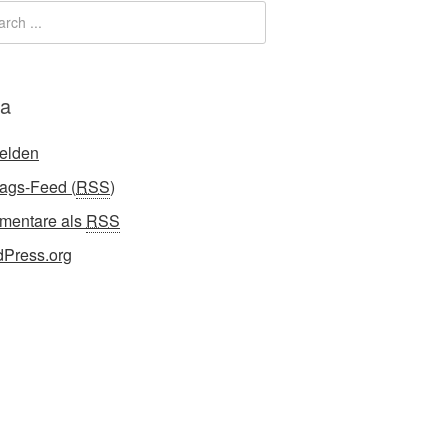
a
elden
rags-Feed (
RSS
)
mentare als
RSS
Press.org