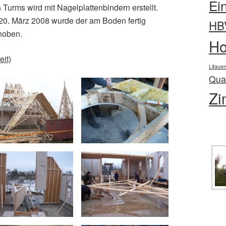
Ei
Turms wird mit Nagelplattenbindern erstellt.
20. März 2008 wurde der am Boden fertig
HB
hoben.
Ho
it)
Litaue
Qual
Zi