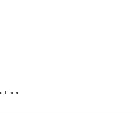
au
,
Litauen