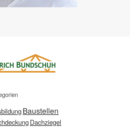
egorien
Baustellen
bildung
chdeckung
Dachziegel