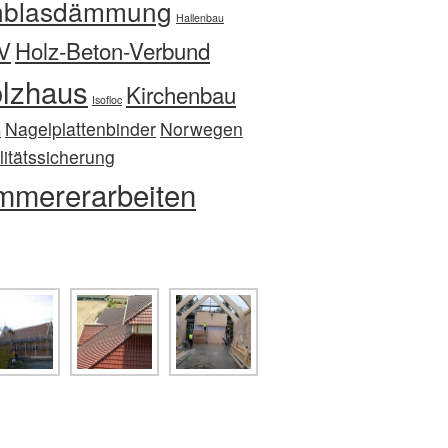
nblasdämmung
Hallenbau
V
Holz-Beton-Verbund
lzhaus
Kirchenbau
Isofloc
Nagelplattenbinder
Norwegen
n
itätssicherung
mmererarbeiten