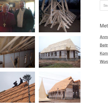
Met
Anm
Beit
Kom
Word