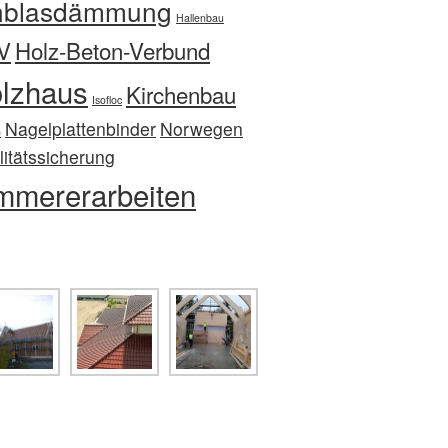
nblasdämmung
Hallenbau
V
Holz-Beton-Verbund
lzhaus
Kirchenbau
Isofloc
Nagelplattenbinder
Norwegen
n
itätssicherung
mmererarbeiten