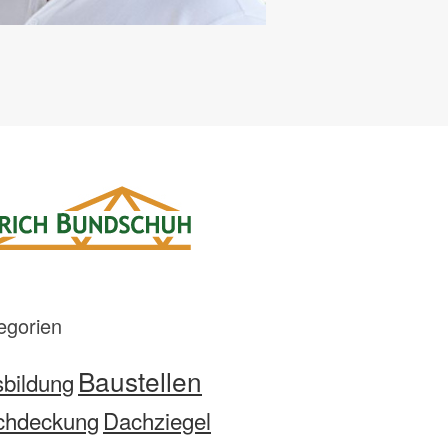
egorien
Baustellen
bildung
chdeckung
Dachziegel