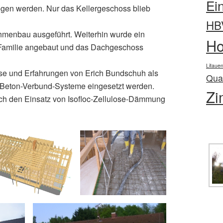
Ei
gen werden. Nur das Kellergeschoss blieb
HB
hmenbau ausgeführt. Weiterhin wurde ein
Ho
 Familie angebaut und das Dachgeschoss
Litaue
se und Erfahrungen von Erich Bundschuh als
Qual
z-Beton-Verbund-Systeme eingesetzt werden.
Zi
ch den Einsatz von Isofloc-Zellulose-Dämmung