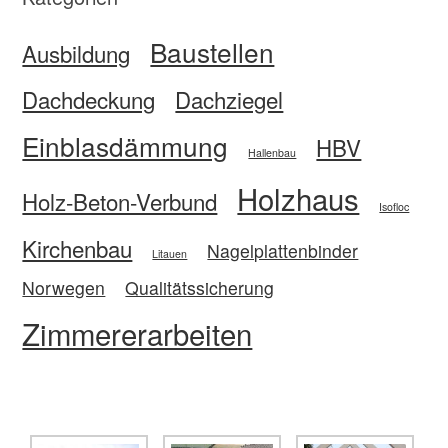
Baustellen
Ausbildung
Dachdeckung
Dachziegel
Einblasdämmung
HBV
Hallenbau
Holzhaus
Holz-Beton-Verbund
Isofloc
Kirchenbau
Nagelplattenbinder
Litauen
Norwegen
Qualitätssicherung
Zimmererarbeiten