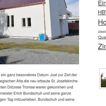
Ei
HB
Ho
Litaue
Qual
Zi
ein ganz besonderes Datum: Just zur Zeit der
gischen Alta die neu erbaute St. Josefskirche
samten Diözese Tromsø waren gekommen und
meister Erich Bundschuh und seine ganze
igen Tag mitzuerleben. Bundschuh und seine