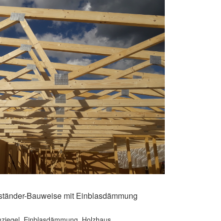
ständer-Bauweise mit Einblasdämmung
ziegel
,
Einblasdämmung
,
Holzhaus
,