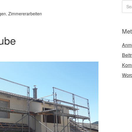
gen
,
Zimmererarbeiten
Met
aube
Anm
Beit
Kom
Word