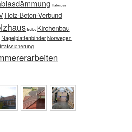
nblasdämmung
Hallenbau
V
Holz-Beton-Verbund
lzhaus
Kirchenbau
Isofloc
Nagelplattenbinder
Norwegen
n
itätssicherung
mmererarbeiten