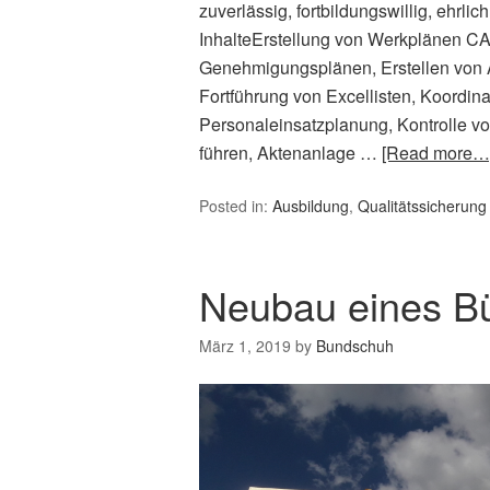
zuverlässig, fortbildungswillig, ehrli
InhalteErstellung von Werkplänen C
Genehmigungsplänen, Erstellen von A
Fortführung von Excellisten, Koordin
Personaleinsatzplanung, Kontrolle v
führen, Aktenanlage …
[Read more…
Posted in:
Ausbildung
,
Qualitätssicherung
Neubau eines B
März 1, 2019
by
Bundschuh