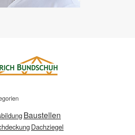
egorien
Baustellen
bildung
chdeckung
Dachziegel