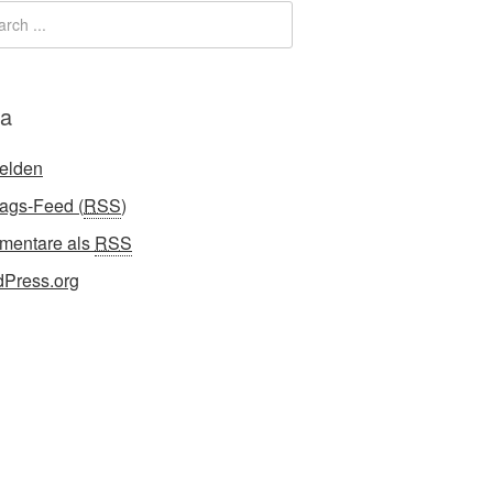
a
elden
rags-Feed (
RSS
)
mentare als
RSS
Press.org